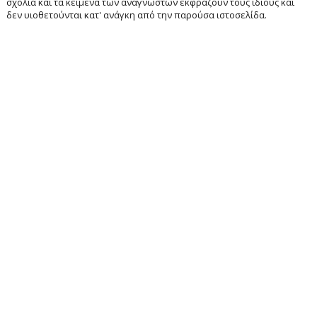
σχόλια και τα κείμενα των αναγνωστών εκφράζουν τους ίδιους και
δεν υιοθετούνται κατ' ανάγκη από την παρούσα ιστοσελίδα.