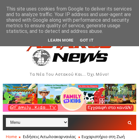
This site uses cookies from Google to deliver its services
and to analyze traffic. Your IP address and user-agent are
shared with Google along with performance and security
metrics to ensure quality of service, generate usage
υ Συλλόγου Γυναικών Αστακού
Παρουσίαση του βι
ΠΟΛΙΤΙΣΜΌΣ
statistics, and to detect and address abuse.
LEARN MORE
GOT IT
Τα Νέα Του Αστακού Και... Όχι Μόνο!
Home
Ειδήσεις Αιτωλοακαρνανίας
Ευχαριστήριο στη Ζωή