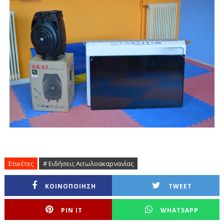
Ετικέτες
# Ειδήσεις Αιτωλοακαρνανίας
ΚΟΙΝΟΠΟΙΗΣΗ
TWEET
PIN IT
WHATSAPP