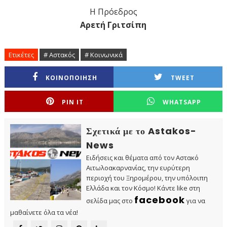
Η Πρόεδρος
Αρετή Γριτσίπη
Ετικέτες
# Αστακός
# Κοινωνικά
ΚΟΙΝΟΠΟΙΗΣΗ
TWEET
PIN IT
WHATSAPP
Σχετικά με το Astakos-
News
Ειδήσεις και θέματα από τον Αστακό
Αιτωλοακαρνανίας, την ευρύτερη
περιοχή του Ξηρομέρου, την υπόλοιπη
Ελλάδα και τον Κόσμο! Κάντε like στη
facebook
σελίδα μας στο
για να
μαθαίνετε όλα τα νέα!