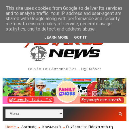
This site uses cookies from Google to deliver its services
and to analyze traffic. Your IP address and user-agent are
shared with Google along with performance and security
metrics to ensure quality of service, generate usage
κδηλώσεις - Αύγουστος 2026
Όρθρος και Θεία Λειτουργ
ΑΣΤΑΚΌΣ
statistics, and to detect and address abuse.
LEARN MORE
GOT IT
Τα Νέα Του Αστακού Και... Όχι Μόνο!
Home
Αστακός
Κοινωνικά
Ευχές για το Πάσχα από τη