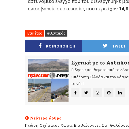
αστυνομικό έλεγχο που του διενεργήθηκε βρ
ανισοβαρείς συσκευασίες που περιείχαν
14,
Ετικέτες
# Αστακός
ΚΟΙΝΟΠΟΙΗΣΗ
TWEET
Σχετικά με το Astak
Ειδήσεις και θέματα από τον Ασ
υπόλοιπη Ελλάδα και τον Κόσμο! 
τα νέα!
Νεότερο άρθρο
Πτώση Οχήματος Χωρίς Επιβαίνοντες Στη Θαλάσσι