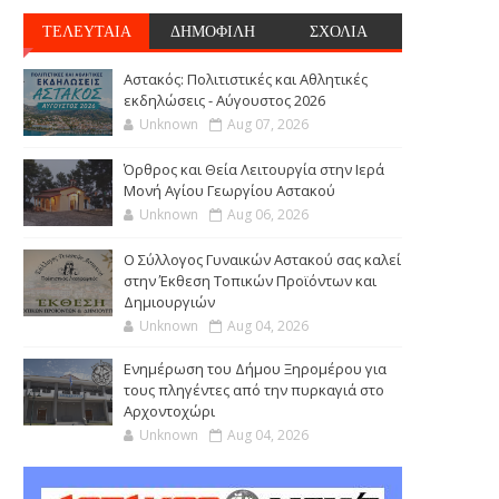
ΤΕΛΕΥΤΑΙΑ
ΔΗΜΟΦΙΛΗ
ΣΧΟΛΙΑ
Αστακός: Πολιτιστικές και Αθλητικές
εκδηλώσεις - Αύγουστος 2026
Unknown
Aug 07, 2026
Όρθρος και Θεία Λειτουργία στην Ιερά
Μονή Αγίου Γεωργίου Αστακού
Unknown
Aug 06, 2026
Ο Σύλλογος Γυναικών Αστακού σας καλεί
στην Έκθεση Τοπικών Προϊόντων και
Δημιουργιών
Unknown
Aug 04, 2026
Ενημέρωση του Δήμου Ξηρομέρου για
τους πληγέντες από την πυρκαγιά στο
Αρχοντοχώρι
Unknown
Aug 04, 2026