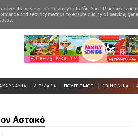
Ανακοίνωση
Επικοινωνία
deliver its services and to analyze traffic. Your IP address and 
formance and security metrics to ensure quality of service, gen
Αστακός: Πολιτιστικές και Αθλητικές εκ
ΑΘΛΗΤΙΚΆ
abuse.
ΑΚΑΡΝΑΝΙΑ
Δ.ΕΛΛΑΔΑ
ΠΟΛΙΤΙΣΜΟΣ
ΚΟΙΝΩΝΙΚΑ
τον Αστακό
ς,