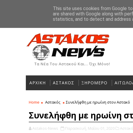
Αρχική
Ιστορία
Χρήσιμα Τηλέφωνα
Αγγελίες
This site uses cookies from Google to 
are shared with Google along with per
ΡΟΗ ΕΙΔΗΣΕΩΝ
statistics, and to detect and address 
Τα Νέα Του Αστακού Και... Όχι Μόνο!
ΑΡΧΙΚΗ
ΑΣΤΑΚΟΣ
ΞΗΡΟΜΕΡΟ
ΑΙΤΩΛΟ
Home
Αστακός
Συνελήφθη με ηρωίνη στον Αστακό
Συνελήφθη με ηρωίνη σ
Astakos-News
Παρασκευή, Μαΐου 01, 2020
Αστακό