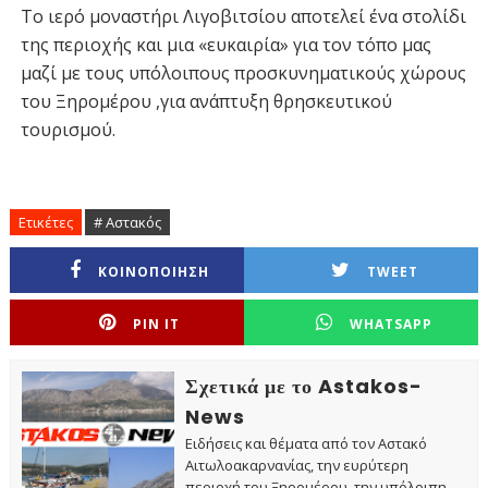
Το ιερό μοναστήρι Λιγοβιτσίου αποτελεί ένα στολίδι
της περιοχής και μια «ευκαιρία» για τον τόπο μας
μαζί με τους υπόλοιπους προσκυνηματικούς χώρους
του Ξηρομέρου ,για ανάπτυξη θρησκευτικού
τουρισμού.
Ετικέτες
# Αστακός
ΚΟΙΝΟΠΟΙΗΣΗ
TWEET
PIN IT
WHATSAPP
Σχετικά με το Astakos-
News
Ειδήσεις και θέματα από τον Αστακό
Αιτωλοακαρνανίας, την ευρύτερη
περιοχή του Ξηρομέρου, την υπόλοιπη