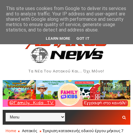
This site uses cookies from Google to deliver its services
and to analyze traffic. Your IP address and user-agent are
shared with Google along with performance and security
metrics to ensure quality of service, generate usage
ί στην Έκθεση Τοπικών Προϊόντων και Δημιουργιών
ΑΣΤΑΚΌΣ
statistics, and to detect and address abuse.
LEARN MORE
GOT IT
Τα Νέα Του Αστακού Και... Όχι Μόνο!
Home
Αστακός
Έγκριση κατασκευής οδικού έργου μήκους 7