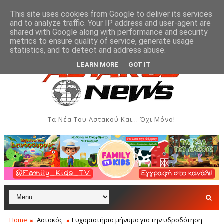
This site uses cookies from Google to deliver its services
and to analyze traffic. Your IP address and user-agent are
shared with Google along with performance and security
metrics to ensure quality of service, generate usage
εις - Αύγουστος 2026
Όρθρος και Θεία Λειτουργία στη
ΑΣΤΑΚΌΣ
statistics, and to detect and address abuse.
LEARN MORE
GOT IT
Τα Νέα Του Αστακού Και... Όχι Μόνο!
Home
Αστακός
Ευχαριστήριο μήνυμα για την υδροδότηση