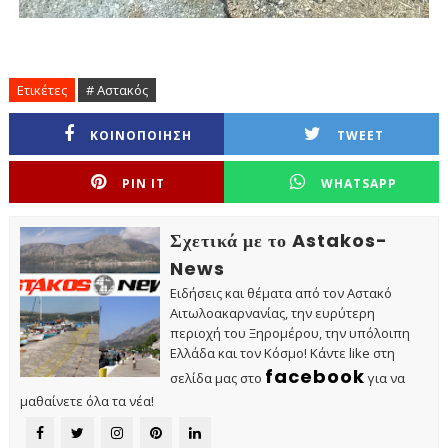
Ετικέτες
# Αστακός
ΚΟΙΝΟΠΟΙΗΣΗ
TWEET
PIN IT
WHATSAPP
Σχετικά με το Astakos-
News
Ειδήσεις και θέματα από τον Αστακό
Αιτωλοακαρνανίας, την ευρύτερη
περιοχή του Ξηρομέρου, την υπόλοιπη
Ελλάδα και τον Κόσμο! Κάντε like στη
facebook
σελίδα μας στο
για να
μαθαίνετε όλα τα νέα!