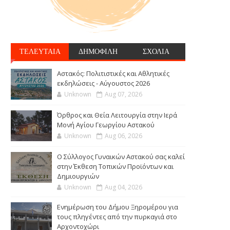
ΤΕΛΕΥΤΑΙΑ
ΔΗΜΟΦΙΛΗ
ΣΧΟΛΙΑ
Αστακός: Πολιτιστικές και Αθλητικές
εκδηλώσεις - Αύγουστος 2026
Unknown
Aug 07, 2026
Όρθρος και Θεία Λειτουργία στην Ιερά
Μονή Αγίου Γεωργίου Αστακού
Unknown
Aug 06, 2026
Ο Σύλλογος Γυναικών Αστακού σας καλεί
στην Έκθεση Τοπικών Προϊόντων και
Δημιουργιών
Unknown
Aug 04, 2026
Ενημέρωση του Δήμου Ξηρομέρου για
τους πληγέντες από την πυρκαγιά στο
Αρχοντοχώρι