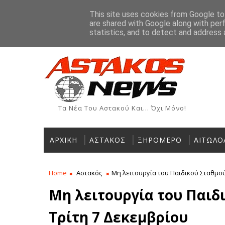
Αρχική
Ιστορία
Χρήσιμα Τηλέφωνα
Αγγελίες
This site uses cookies from Google to 
are shared with Google along with per
ΡΟΗ ΕΙΔΗΣΕΩΝ
statistics, and to detect and address 
Τα Νέα Του Αστακού Και... Όχι Μόνο!
ΑΡΧΙΚΗ
ΑΣΤΑΚΟΣ
ΞΗΡΟΜΕΡΟ
ΑΙΤΩΛΟ
Home
Αστακός
Μη λειτουργία του Παιδικού Σταθμού
Μη λειτουργία του Παιδ
Τρίτη 7 Δεκεμβρίου