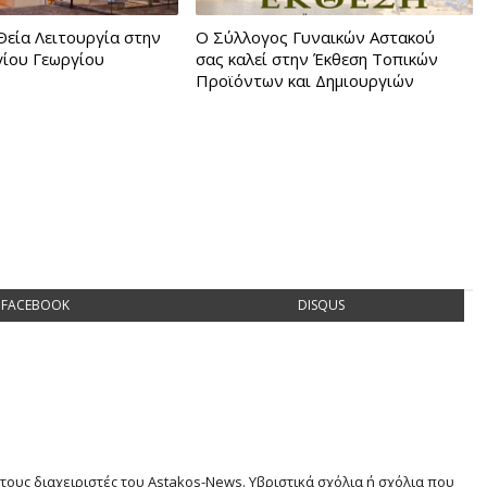
Θεία Λειτουργία στην
Ο Σύλλογος Γυναικών Αστακού
γίου Γεωργίου
σας καλεί στην Έκθεση Τοπικών
Προϊόντων και Δημιουργιών
FACEBOOK
DISQUS
τους διαχειριστές του Astakos-News. Υβριστικά σχόλια ή σχόλια που