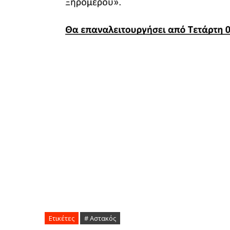
Ετικέτες
# Αστακός