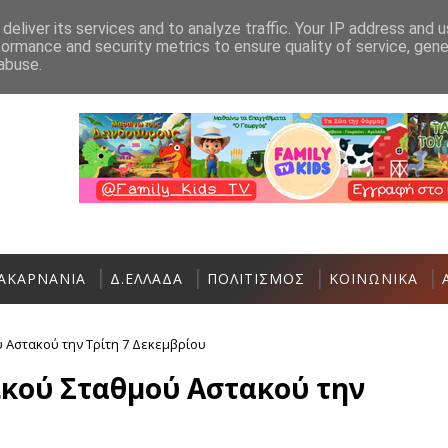
Ανακοίνωση
Επικοινωνία
deliver its services and to analyze traffic. Your IP address and 
formance and security metrics to ensure quality of service, gen
Αστακός: Πολιτιστικές και Αθλητικές εκδη
ΑΘΛΗΤΙΚΆ
abuse.
ΑΚΑΡΝΑΝΙΑ
Δ.ΕΛΛΑΔΑ
ΠΟΛΙΤΙΣΜΟΣ
ΚΟΙΝΩΝΙΚΑ
 Αστακού την Τρίτη 7 Δεκεμβρίου
ικού Σταθμού Αστακού την