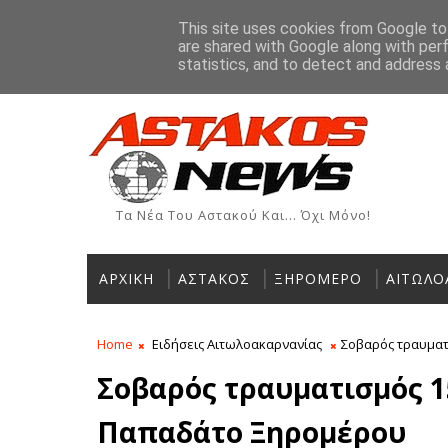
Αρχική
Ιστορία
Χρήσιμα Τηλέφωνα
Αγγελίες
This site uses cookies from Google to 
are shared with Google along with per
ΡΟΗ ΕΙΔΗΣΕΩΝ
statistics, and to detect and address 
Τα Νέα Του Αστακού Και... Όχι Μόνο!
ΑΡΧΙΚΗ
ΑΣΤΑΚΟΣ
ΞΗΡΟΜΕΡΟ
ΑΙΤΩΛΟ
Home
Ειδήσεις Αιτωλοακαρνανίας
Σοβαρός τραυματ
Σοβαρός τραυματισμός 1
Παπαδάτο Ξηρομέρου