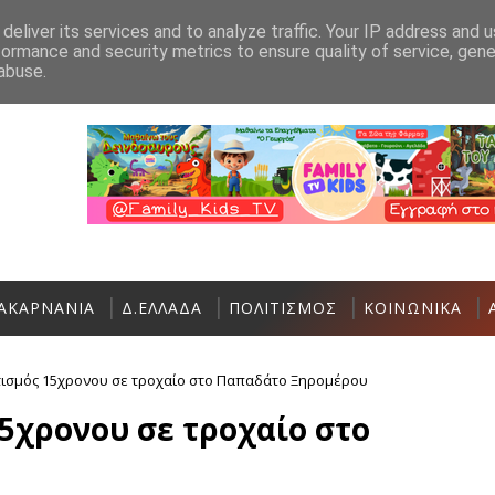
Ανακοίνωση
Επικοινωνία
deliver its services and to analyze traffic. Your IP address and 
formance and security metrics to ensure quality of service, gen
Σήμερα η Έκθεση Τοπικών Προϊόντων
ΠΟΛΙΤΙΣΜΌΣ
abuse.
ΑΚΑΡΝΑΝΙΑ
Δ.ΕΛΛΑΔΑ
ΠΟΛΙΤΙΣΜΟΣ
ΚΟΙΝΩΝΙΚΑ
ισμός 15χρονου σε τροχαίο στο Παπαδάτο Ξηρομέρου
5χρονου σε τροχαίο στο