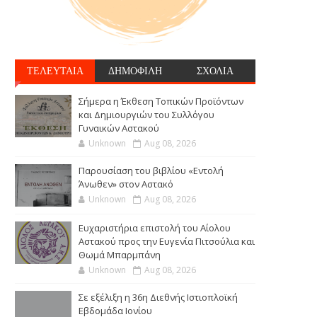
ΤΕΛΕΥΤΑΙΑ
ΔΗΜΟΦΙΛΗ
ΣΧΟΛΙΑ
Σήμερα η Έκθεση Τοπικών Προϊόντων
και Δημιουργιών του Συλλόγου
Γυναικών Αστακού
Unknown
Aug 08, 2026
Παρουσίαση του βιβλίου «Εντολή
Άνωθεν» στον Αστακό
Unknown
Aug 08, 2026
Ευχαριστήρια επιστολή του Αίολου
Αστακού προς την Ευγενία Πιτσούλια και
Θωμά Μπαρμπάνη
Unknown
Aug 08, 2026
Σε εξέλιξη η 36η Διεθνής Ιστιοπλοϊκή
Εβδομάδα Ιονίου