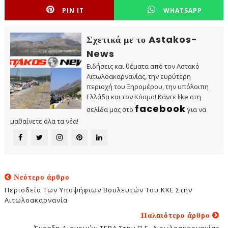
PIN IT
WHATSAPP
Σχετικά με το Astakos-
News
Ειδήσεις και θέματα από τον Αστακό
Αιτωλοακαρνανίας, την ευρύτερη
περιοχή του Ξηρομέρου, την υπόλοιπη
Ελλάδα και τον Κόσμο! Κάντε like στη
facebook
σελίδα μας στο
για να
μαθαίνετε όλα τα νέα!
Νεότερο άρθρο
Περιοδεία Των Υποψήφιων Βουλευτών Του ΚΚΕ Στην
Αιτωλοακαρνανία
Παλαιότερο άρθρο
Έναρξη Διανομών ΤΕΒΑ Στην Π.Ε. Αιτωλοακαρνανίας