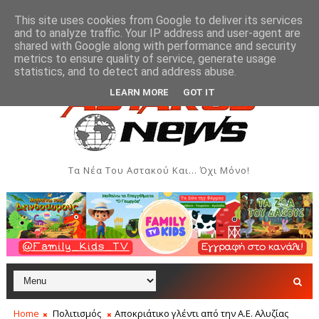
This site uses cookies from Google to deliver its services
and to analyze traffic. Your IP address and user-agent are
shared with Google along with performance and security
metrics to ensure quality of service, generate usage
αι Δημιουργιών του Συλλόγου Γυναικών Αστακού
ΠΟΛΙΤΙΣΜΌΣ
statistics, and to detect and address abuse.
LEARN MORE
GOT IT
Τα Νέα Του Αστακού Και... Όχι Μόνο!
Home
Πολιτισμός
Αποκριάτικο γλέντι από την Α.Ε. Αλυζίας