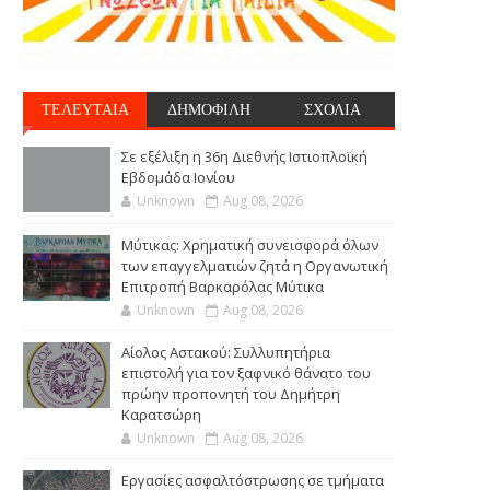
ΤΕΛΕΥΤΑΙΑ
ΔΗΜΟΦΙΛΗ
ΣΧΟΛΙΑ
Σε εξέλιξη η 36η Διεθνής Ιστιοπλοϊκή
Εβδομάδα Ιονίου
Unknown
Aug 08, 2026
Μύτικας: Χρηματική συνεισφορά όλων
των επαγγελματιών ζητά η Οργανωτική
Επιτροπή Βαρκαρόλας Μύτικα
Unknown
Aug 08, 2026
Αίολος Αστακού: Συλλυπητήρια
επιστολή για τον ξαφνικό θάνατο του
πρώην προπονητή του Δημήτρη
Καρατσώρη
Unknown
Aug 08, 2026
Εργασίες ασφαλτόστρωσης σε τμήματα