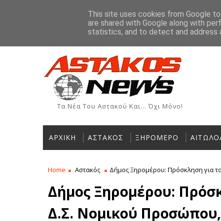
Αρχική
Ιστορία
Χρήσιμα Τηλέφωνα
Αγγελίες
This site uses cookies from Google to 
are shared with Google along with per
ΡΟΗ ΕΙΔΗΣΕΩΝ
statistics, and to detect and address 
Τα Νέα Του Αστακού Και... Όχι Μόνο!
ΑΡΧΙΚΗ
ΑΣΤΑΚΟΣ
ΞΗΡΟΜΕΡΟ
ΑΙΤΩΛΟ
Home
Αστακός
Δήμος Ξηρομέρου: Πρόσκληση για τα
Δήμος Ξηρομέρου: Πρόσκ
Δ.Σ. Νομικού Προσώπου,