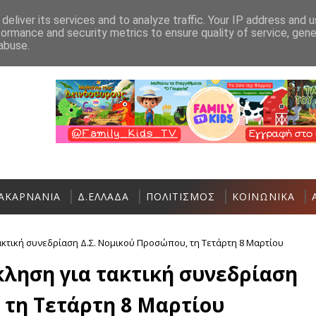
Ανακοίνωση
Επικοινωνία
deliver its services and to analyze traffic. Your IP address and 
formance and security metrics to ensure quality of service, gen
Σε εξέλιξη η 36η Διεθνής Ιστιοπλοϊκή Εβδομάδα Ι
ΑΘΛΗΤΙΚΆ
abuse.
ΑΚΑΡΝΑΝΙΑ
Δ.ΕΛΛΑΔΑ
ΠΟΛΙΤΙΣΜΟΣ
ΚΟΙΝΩΝΙΚΑ
κτική συνεδρίαση Δ.Σ. Νομικού Προσώπου, τη Τετάρτη 8 Μαρτίου
ληση για τακτική συνεδρίαση
 τη Τετάρτη 8 Μαρτίου