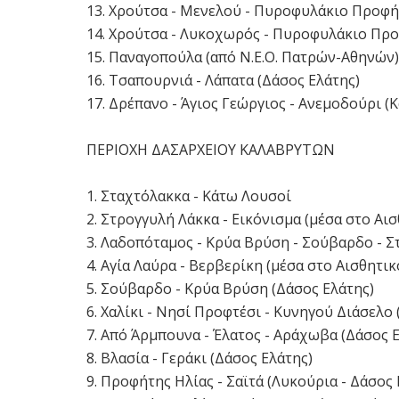
13. Χρούτσα - Μενελού - Πυροφυλάκιο Προφήτ
14. Χρούτσα - Λυκοχωρός - Πυροφυλάκιο Προ
15. Παναγοπούλα (από Ν.Ε.Ο. Πατρών-Αθηνών)
16. Τσαπουρνιά - Λάπατα (Δάσος Ελάτης)
17. Δρέπανο - Άγιος Γεώργιος - Ανεμοδούρι (
ΠΕΡΙΟΧΗ ΔΑΣΑΡΧΕΙΟΥ ΚΑΛΑΒΡΥΤΩΝ
1. Σταχτόλακκα - Κάτω Λουσοί
2. Στρογγυλή Λάκκα - Εικόνισμα (μέσα στο Α
3. Λαδοπόταμος - Κρύα Βρύση - Σούβαρδο - Σ
4. Αγία Λαύρα - Βερβερίκη (μέσα στο Αισθητ
5. Σούβαρδο - Κρύα Βρύση (Δάσος Ελάτης)
6. Χαλίκι - Νησί Προφτέσι - Κυνηγού Διάσελο
7. Από Άρμπουνα - Έλατος - Αράχωβα (Δάσος 
8. Βλασία - Γεράκι (Δάσος Ελάτης)
9. Προφήτης Ηλίας - Σαϊτά (Λυκούρια - Δάσος 