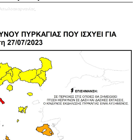
 Αιτωλοακαρνανίας,