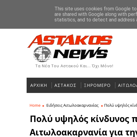
Αρχική
Ιστορία
Χρήσιμα Τηλέφωνα
Αγγελίες
This site uses cookies from Google to 
are shared with Google along with per
ΡΟΗ ΕΙΔΗΣΕΩΝ
Σε εξέλιξη η
ΑΘΛΗΤΙΚΆ
statistics, and to detect and address 
Τα Νέα Του Αστακού Και... Όχι Μόνο!
ΑΡΧΙΚΗ
ΑΣΤΑΚΟΣ
ΞΗΡΟΜΕΡΟ
ΑΙΤΩΛΟ
Home
Ειδήσεις Αιτωλοακαρνανίας
Πολύ υψηλός κίνδ
Πολύ υψηλός κίνδυνος π
Αιτωλοακαρνανία για τη