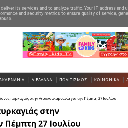
Ανακοίνωση
Επικοινωνία
deliver its services and to analyze traffic. Your IP address and 
formance and security metrics to ensure quality of service, gen
 36η Διεθνής Ιστιοπλοϊκή Εβδομάδα Ιονίου
Μύ
ΞΗΡΌΜΕΡΟ
abuse.
ΑΚΑΡΝΑΝΙΑ
Δ.ΕΛΛΑΔΑ
ΠΟΛΙΤΙΣΜΟΣ
ΚΟΙΝΩΝΙΚΑ
υνος πυρκαγιάς στην Αιτωλοακαρνανία για την Πέμπτη 27 Ιουλίου
υρκαγιάς στην
ν Πέμπτη 27 Ιουλίου