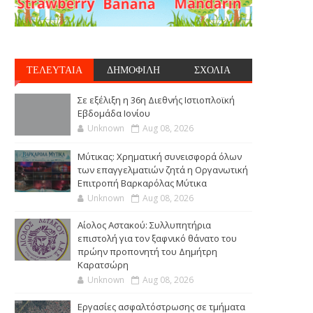
ΤΕΛΕΥΤΑΙΑ
ΔΗΜΟΦΙΛΗ
ΣΧΟΛΙΑ
Σε εξέλιξη η 36η Διεθνής Ιστιοπλοϊκή
Εβδομάδα Ιονίου
Unknown
Aug 08, 2026
Μύτικας: Χρηματική συνεισφορά όλων
των επαγγελματιών ζητά η Οργανωτική
Επιτροπή Βαρκαρόλας Μύτικα
Unknown
Aug 08, 2026
Αίολος Αστακού: Συλλυπητήρια
επιστολή για τον ξαφνικό θάνατο του
πρώην προπονητή του Δημήτρη
Καρατσώρη
Unknown
Aug 08, 2026
Εργασίες ασφαλτόστρωσης σε τμήματα