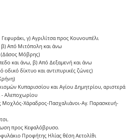
) Γεφυράκι, γ) Αγριλίτσα προς Κουνουπέλι
 β) Από Μιτόπολη και άνω
ν (Δάσος Μόβρης)
πεδο και άνω, β) Από Δεξαμενή και άνω
 οδικό δίκτυο και αντιπυρικές ζώνες)
Κρήνη)
κισμών Κυπαρισσίου και Αγίου Δημητρίου, αριστερά
α - Αλεποχωρίου
ις Μοχλός-Χάραδρος-Πασχαλιάνοι-Αγ. Παρασκευή-
τσι.
ύρωση προς Κεφαλόβρυσο.
οφυλάκιο Προφήτης Ηλίας θέση Αετολίθι