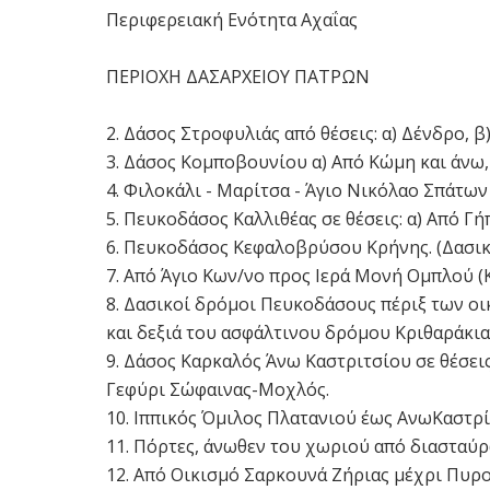
Περιφερειακή Ενότητα Αχαΐας
ΠΕΡΙΟΧΗ ΔΑΣΑΡΧΕΙΟΥ ΠΑΤΡΩΝ
2. Δάσος Στροφυλιάς από θέσεις: α) Δένδρο, β
3. Δάσος Κομποβουνίου α) Από Κώμη και άνω,
4. Φιλοκάλι - Μαρίτσα - Άγιο Νικόλαο Σπάτω
5. Πευκοδάσος Καλλιθέας σε θέσεις: α) Από Γή
6. Πευκοδάσος Κεφαλοβρύσου Κρήνης. (Δασικό
7. Από Άγιο Κων/νο προς Ιερά Μονή Ομπλού (
8. Δασικοί δρόμοι Πευκοδάσους πέριξ των οι
και δεξιά του ασφάλτινου δρόμου Κριθαράκι
9. Δάσος Καρκαλός Άνω Καστριτσίου σε θέσε
Γεφύρι Σώφαινας-Μοχλός.
10. Ιππικός Όμιλος Πλατανιού έως ΑνωΚαστρί
11. Πόρτες, άνωθεν του χωριού από διαστα
12. Από Οικισμό Σαρκουνά Ζήριας μέχρι Πυρ