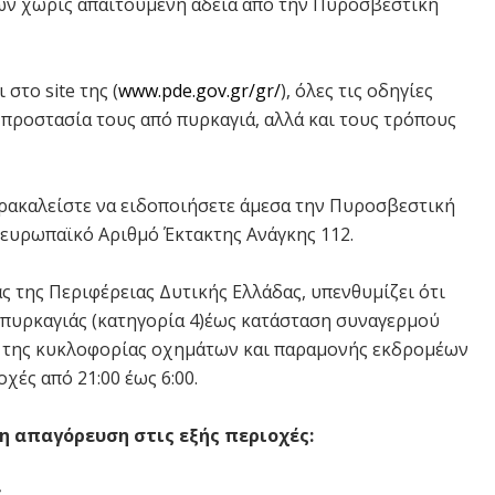
ών χωρίς απαιτούμενη άδεια από την Πυροσβεστική
στο site της (
www.pde.gov.gr/gr/
), όλες τις οδηγίες
 προστασία τους από πυρκαγιά, αλλά και τους τρόπους
αρακαλείστε να ειδοποιήσετε άμεσα την Πυροσβεστική
νευρωπαϊκό Αριθμό Έκτακτης Ανάγκης 112.
 της Περιφέρειας Δυτικής Ελλάδας, υπενθυμίζει ότι
πυρκαγιάς (κατηγορία 4)έως κατάσταση συναγερμού
ση της κυκλοφορίας οχημάτων και παραμονής εκδρομέων
χές από 21:00 έως 6:00.
 η απαγόρευση στις εξής περιοχές:
ς