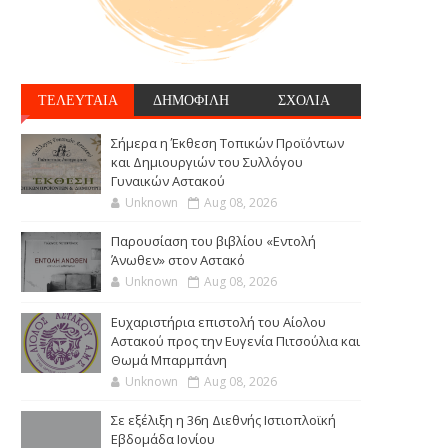
ΤΕΛΕΥΤΑΙΑ
ΔΗΜΟΦΙΛΗ
ΣΧΟΛΙΑ
Σήμερα η Έκθεση Τοπικών Προϊόντων
και Δημιουργιών του Συλλόγου
Γυναικών Αστακού
Unknown
Aug 08, 2026
Παρουσίαση του βιβλίου «Εντολή
Άνωθεν» στον Αστακό
Unknown
Aug 08, 2026
Ευχαριστήρια επιστολή του Αίολου
Αστακού προς την Ευγενία Πιτσούλια και
Θωμά Μπαρμπάνη
Unknown
Aug 08, 2026
Σε εξέλιξη η 36η Διεθνής Ιστιοπλοϊκή
Εβδομάδα Ιονίου