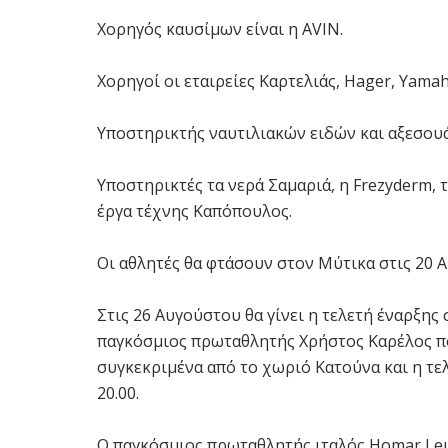
Χορηγός καυσίμων είναι η AVIN.
Χορηγοί οι εταιρείες Καρτελιάς, Hager, Yama
Υποστηρικτής ναυτιλιακών ειδών και αξεσουά
Υποστηρικτές τα νερά Σαμαριά, η Frezyderm, 
έργα τέχνης Καπόπουλος.
Οι αθλητές θα φτάσουν στον Μύτικα στις 20 
Στις 26 Αυγούστου θα γίνει η τελετή έναρξης
παγκόσμιος πρωταθλητής Χρήστος Καρέλος πο
συγκεκριμένα από το χωριό Κατούνα και η τελ
20.00.
Ο παγκόσμιος πρωταθλητής ιταλός Homar Leuci