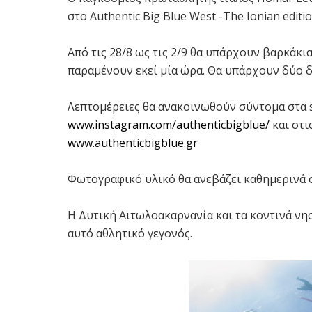
στο Authentic Big Blue West -The Ionian editio
Από τις 28/8 ως τις 2/9 θα υπάρχουν βαρκάκι
παραμένουν εκεί μία ώρα. Θα υπάρχουν δύο δ
Λεπτομέρειες θα ανακοινωθούν σύντομα στα s
www.instagram.com/authenticbigblue/
και στι
www.authenticbigblue.gr
Φωτογραφικό υλικό θα ανεβάζει καθημερινά σ
Η Δυτική Αιτωλοακαρνανία και τα κοντινά νησ
αυτό αθλητικό γεγονός.