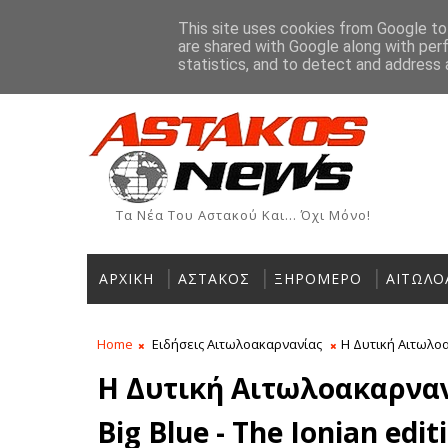
Αρχική
Ιστορία
Χρήσιμα Τηλέφωνα
Αγγελίες
This site uses cookies from Google to 
are shared with Google along with per
ΡΟΗ ΕΙΔΗΣΕΩΝ
statistics, and to detect and address 
Τα Νέα Του Αστακού Και... Όχι Μόνο!
ΑΡΧΙΚΗ
ΑΣΤΑΚΟΣ
ΞΗΡΟΜΕΡΟ
ΑΙΤΩΛΟ
Home
Ειδήσεις Αιτωλοακαρνανίας
Η Δυτική Αιτωλοακ
Η Δυτική Αιτωλοακαρναν
Big Blue - The Ionian edit