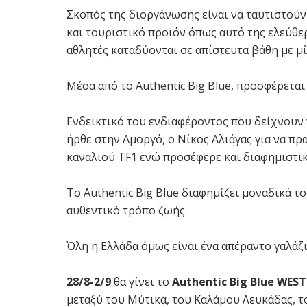
Ʃκοπός της διοργάνωσης είναι να ταυτιστούν
και τουριστικό προϊόν όπως αυτό της ελεύθε
αθλητές καταδύονται σε απίστευτα βάθη με μί
Μέσα από το Authentic Big Blue, προσφέρετα
Ενδεικτικό του ενδιαφέροντος που δείχνουν γ
ήρθε στην Αμοργό, ο Νίκος Αλιάγας για να πρ
καναλιού TF1 ενώ προσέφερε και διαφημιστικ
Το Authentic Big Blue διαφημίζει μοναδικά το
αυθεντικό τρόπο ζωής.
Όλη η Ελλάδα όμως είναι ένα απέραντο γαλάζιο
28/8-2/9
θα γίνει το
Αuthentic Big Blue WEST 
μεταξύ του Μύτικα, του Καλάμου Λευκάδας, τ