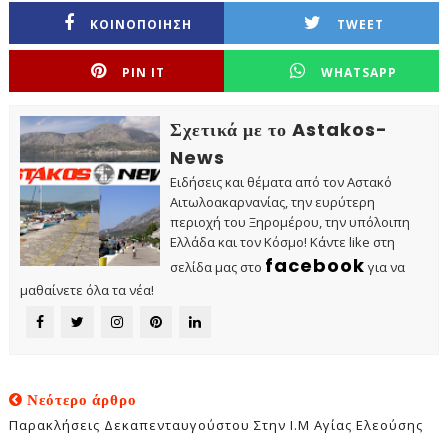
ΚΟΙΝΟΠΟΙΗΣΗ
TWEET
PIN IT
WHATSAPP
Σχετικά με το Astakos-
News
Ειδήσεις και θέματα από τον Αστακό
Αιτωλοακαρνανίας, την ευρύτερη
περιοχή του Ξηρομέρου, την υπόλοιπη
Ελλάδα και τον Κόσμο! Κάντε like στη
facebook
σελίδα μας στο
για να
μαθαίνετε όλα τα νέα!
Νεότερο άρθρο
Παρακλήσεις Δεκαπενταυγούστου Στην Ι.Μ Αγίας Ελεούσης