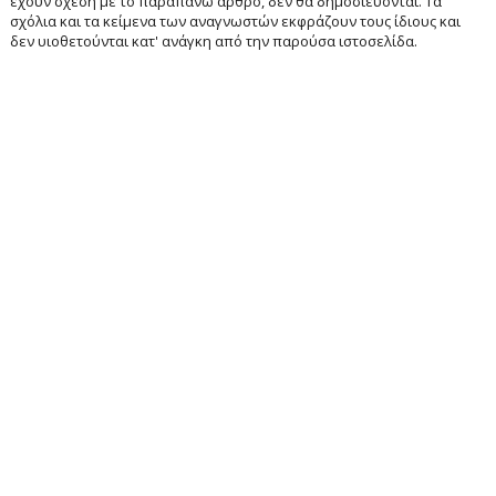
έχουν σχέση με το παραπάνω άρθρο, δεν θα δημοσιεύονται. Τα
σχόλια και τα κείμενα των αναγνωστών εκφράζουν τους ίδιους και
δεν υιοθετούνται κατ' ανάγκη από την παρούσα ιστοσελίδα.