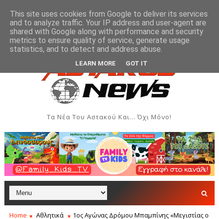
This site uses cookies from Google to deliver its services
and to analyze traffic. Your IP address and user-agent are
shared with Google along with performance and security
metrics to ensure quality of service, generate usage
αι Δημιουργιών του Συλλόγου Γυναικών Αστακού
ΠΟΛΙΤΙΣΜΌΣ
statistics, and to detect and address abuse.
LEARN MORE
GOT IT
Τα Νέα Του Αστακού Και... Όχι Μόνο!
Home
Αθλητικά
1ος Αγώνας Δρόμου Μπαμπίνης «Μεγιστίας ο