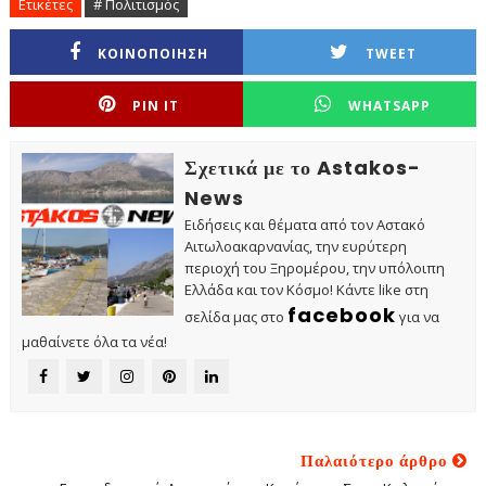
Ετικέτες
# Πολιτισμός
ΚΟΙΝΟΠΟΙΗΣΗ
TWEET
PIN IT
WHATSAPP
Σχετικά με το Astakos-
News
Ειδήσεις και θέματα από τον Αστακό
Αιτωλοακαρνανίας, την ευρύτερη
περιοχή του Ξηρομέρου, την υπόλοιπη
Ελλάδα και τον Κόσμο! Κάντε like στη
facebook
σελίδα μας στο
για να
μαθαίνετε όλα τα νέα!
Παλαιότερο άρθρο