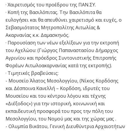
· Χαιρετισμός του προέδρου της ΠΑΝ.ΣΥ.
· Κοπή της Βασιλόπιτας. Την Βασιλόπιτα θα
ευλογήσει και θα απευθύνει χαιρετισμό και ευχές, ο
Σεβασμιότατος Μητροπολίτης Αιτωλίας &
Ακαρνανίας κ.κ. Δαμασκηνός.
· Παρουσίαση των νέων εξελίξεων για την εκτροπή
του Αχελώου: (Γιώργος Παπαναστασίου Δήμαρχος
Αγρινίου και πρόεδρος Συντονιστικής Επιτροπής
Φορέων Αιτωλοακαρνανίας κατά της εκτροπής).
· Τιμητικές βραβεύσεις:
- Μουσείο Άλατος Μεσολογγίου, (Νίκος Κορδόσης
και Δέσποινα Κανελλή – Κορδόση, ιδρυτές του
Μουσείου και του κέντρου λόγου και τέχνης
«Διέξοδος») για την ιστορική, κοινωνική και
εκπαιδευτική προσφορά του προς την πόλη του
Μεσολογγίου, του Νομού μας και της χώρας μας .
- Ολυμπία Βικάτου, Γενική Διευθύντρια Αρχαιοτήτων