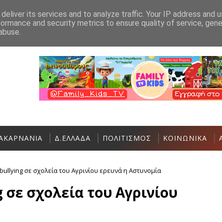
Ανακοίνωση
Επικοινωνία
deliver its services and to analyze traffic. Your IP address and 
formance and security metrics to ensure quality of service, gen
Ο Σύλλογος Γυναικών Αστακού σας καλεί σ
ΑΣΤΑΚΌΣ
abuse.
ΑΚΑΡΝΑΝΙΑ
Δ.ΕΛΛΑΔΑ
ΠΟΛΙΤΙΣΜΟΣ
ΚΟΙΝΩΝΙΚΑ
bullying σε σχολεία του Αγρινίου ερευνά η Αστυνομία
g σε σχολεία του Αγρινίου