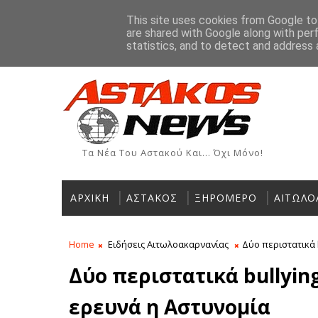
Αρχική
Ιστορία
Χρήσιμα Τηλέφωνα
Αγγελίες
This site uses cookies from Google to 
are shared with Google along with per
ΡΟΗ ΕΙΔΗΣΕΩΝ
statistics, and to detect and address 
Τα Νέα Του Αστακού Και... Όχι Μόνο!
ΑΡΧΙΚΗ
ΑΣΤΑΚΟΣ
ΞΗΡΟΜΕΡΟ
ΑΙΤΩΛΟ
Home
Ειδήσεις Αιτωλοακαρνανίας
Δύο περιστατικά 
Δύο περιστατικά bullyin
ερευνά η Αστυνομία