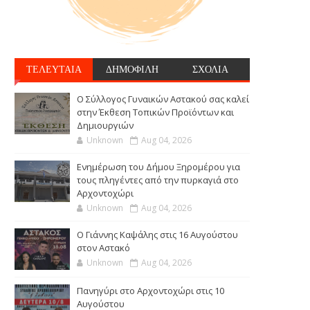
ΤΕΛΕΥΤΑΙΑ
ΔΗΜΟΦΙΛΗ
ΣΧΟΛΙΑ
Ο Σύλλογος Γυναικών Αστακού σας καλεί
στην Έκθεση Τοπικών Προϊόντων και
Δημιουργιών
Unknown
Aug 04, 2026
Ενημέρωση του Δήμου Ξηρομέρου για
τους πληγέντες από την πυρκαγιά στο
Αρχοντοχώρι
Unknown
Aug 04, 2026
Ο Γιάννης Καψάλης στις 16 Αυγούστου
στον Αστακό
Unknown
Aug 04, 2026
Πανηγύρι στο Αρχοντοχώρι στις 10
Αυγούστου