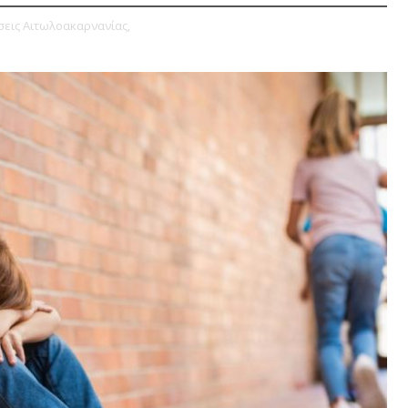
σεις Αιτωλοακαρνανίας,