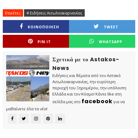
Ετικέτες
# Ειδήσεις Αιτωλοακαρνανίας
ΚΟΙΝΟΠΟΙΗΣΗ
TWEET
PIN IT
WHATSAPP
Σχετικά με το Astakos-
News
Ειδήσεις και θέματα από τον Αστακό
Αιτωλοακαρνανίας, την ευρύτερη
περιοχή του Ξηρομέρου, την υπόλοιπη
Ελλάδα και τον Κόσμο! Κάντε like στη
facebook
σελίδα μας στο
για να
μαθαίνετε όλα τα νέα!