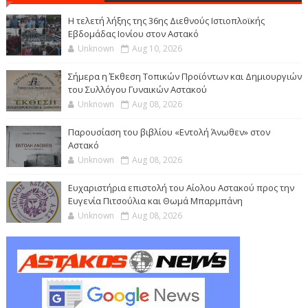
Η τελετή λήξης της 36ης Διεθνούς Ιστιοπλοϊκής
Εβδομάδας Ιονίου στον Αστακό
Unknown
Aug 10, 2026
Σήμερα η Έκθεση Τοπικών Προϊόντων και Δημιουργιών
του Συλλόγου Γυναικών Αστακού
Unknown
Aug 08, 2026
Παρουσίαση του βιβλίου «Εντολή Άνωθεν» στον
Αστακό
Unknown
Aug 08, 2026
Ευχαριστήρια επιστολή του Αίολου Αστακού προς την
Ευγενία Πιτσούλια και Θωμά Μπαρμπάνη
Unknown
Aug 08, 2026