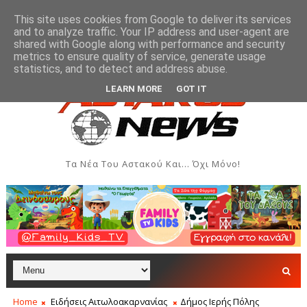
This site uses cookies from Google to deliver its services
and to analyze traffic. Your IP address and user-agent are
shared with Google along with performance and security
metrics to ensure quality of service, generate usage
οϊκής Εβδομάδας Ιονίου στον Αστακό
Σήμερα η Έκθ
ΠΟΛΙΤΙΣΜΌΣ
statistics, and to detect and address abuse.
LEARN MORE
GOT IT
Τα Νέα Του Αστακού Και... Όχι Μόνο!
Home
Ειδήσεις Αιτωλοακαρνανίας
Δήμος Ιερής Πόλης