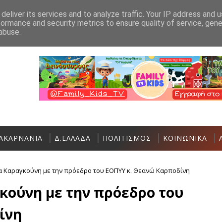
Ανακοίνωση
Επικοινωνία
deliver its services and to analyze traffic. Your IP address and 
formance and security metrics to ensure quality of service, gen
Ο Σύλλογος Γυναικών Αστακού σας καλεί 
ΑΣΤΑΚΌΣ
abuse.
ΑΚΑΡΝΑΝΙΑ
Δ.ΕΛΛΑΔΑ
ΠΟΛΙΤΙΣΜΟΣ
ΚΟΙΝΩΝΙΚΑ
 Καραγκούνη με την πρόεδρο του ΕΟΠΥΥ κ. Θεανώ Καρποδίνη
κούνη με την πρόεδρο του
ίνη