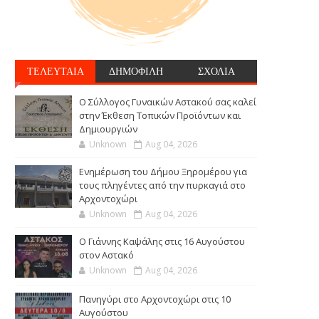
ΤΕΛΕΥΤΑΙΑ
ΔΗΜΟΦΙΛΗ
ΣΧΟΛΙΑ
Ο Σύλλογος Γυναικών Αστακού σας καλεί
στην Έκθεση Τοπικών Προϊόντων και
Δημιουργιών
Unknown
Aug 04, 2026
Ενημέρωση του Δήμου Ξηρομέρου για
τους πληγέντες από την πυρκαγιά στο
Αρχοντοχώρι
Unknown
Aug 04, 2026
Ο Γιάννης Καψάλης στις 16 Αυγούστου
στον Αστακό
Unknown
Aug 04, 2026
Πανηγύρι στο Αρχοντοχώρι στις 10
Αυγούστου