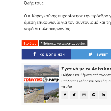
ζωής τους.
Ο κ. Καραγκούνης ευχαρίστησε την πρόεδρο γι
άμεση επικοινωνία για τον συντονισμό και 
νομό Αιτωλοακαρνανίας.
Ετικέτες
# Ειδήσεις Αιτωλοακαρνανίας
ΚΟΙΝΟΠΟΙΗΣΗ
TWEET
Σχετικά με το Astak
Ειδήσεις και θέματα από τον Ασ
υπόλοιπη Ελλάδα και τον Κόσμο! 
τα νέα!