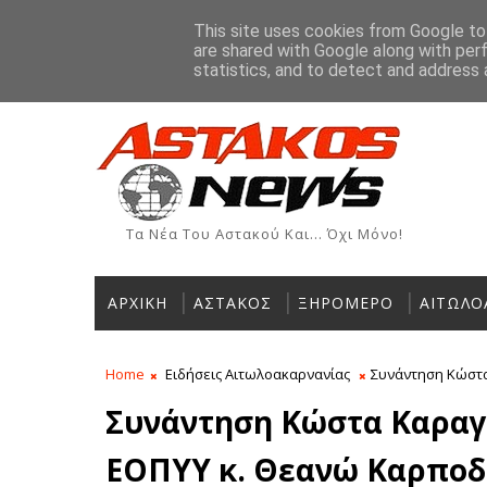
Αρχική
Ιστορία
Χρήσιμα Τηλέφωνα
Αγγελίες
This site uses cookies from Google to 
are shared with Google along with per
ΡΟΗ ΕΙΔΗΣΕΩΝ
statistics, and to detect and address 
Τα Νέα Του Αστακού Και... Όχι Μόνο!
ΑΡΧΙΚΗ
ΑΣΤΑΚΟΣ
ΞΗΡΟΜΕΡΟ
ΑΙΤΩΛΟ
Home
Ειδήσεις Αιτωλοακαρνανίας
Συνάντηση Κώστα
Συνάντηση Κώστα Καραγ
ΕΟΠΥΥ κ. Θεανώ Καρποδ