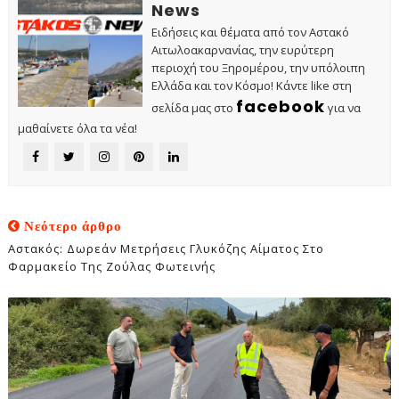
News
Ειδήσεις και θέματα από τον Αστακό
Αιτωλοακαρνανίας, την ευρύτερη
περιοχή του Ξηρομέρου, την υπόλοιπη
Ελλάδα και τον Κόσμο! Κάντε like στη
facebook
σελίδα μας στο
για να
μαθαίνετε όλα τα νέα!
Νεότερο άρθρο
Αστακός: Δωρεάν Μετρήσεις Γλυκόζης Αίματος Στο
Φαρμακείο Της Ζούλας Φωτεινής