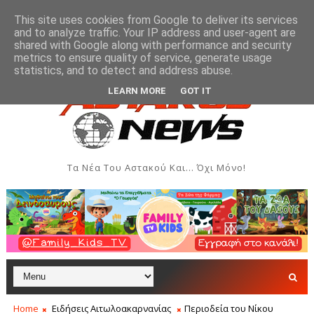
This site uses cookies from Google to deliver its services
and to analyze traffic. Your IP address and user-agent are
shared with Google along with performance and security
metrics to ensure quality of service, generate usage
ημιουργιών του Συλλόγου Γυναικών Αστακού
Παρο
ΠΟΛΙΤΙΣΜΌΣ
statistics, and to detect and address abuse.
LEARN MORE
GOT IT
Τα Νέα Του Αστακού Και... Όχι Μόνο!
Home
Ειδήσεις Αιτωλοακαρνανίας
Περιοδεία του Νίκου