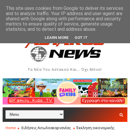
This site uses cookies from Google to deliver its services
and to analyze traffic. Your IP address and user-agent are
shared with Google along with performance and security
metrics to ensure quality of service, generate usage
ώσεις - Αύγουστος 2026
Όρθρος και Θεία Λειτουργία 
ΑΣΤΑΚΌΣ
statistics, and to detect and address abuse.
LEARN MORE
GOT IT
Τα Νέα Του Αστακού Και... Όχι Μόνο!
Home
Ειδήσεις Αιτωλοακαρνανίας
Έκκληση οικονομικής