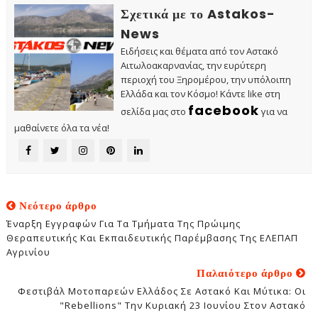
Σχετικά με το Astakos-
News
Ειδήσεις και θέματα από τον Αστακό
Αιτωλοακαρνανίας, την ευρύτερη
περιοχή του Ξηρομέρου, την υπόλοιπη
Ελλάδα και τον Κόσμο! Κάντε like στη
facebook
σελίδα μας στο
για να
μαθαίνετε όλα τα νέα!
Νεότερο άρθρο
Έναρξη Εγγραφών Για Τα Τμήματα Της Πρώιμης
Θεραπευτικής Και Εκπαιδευτικής Παρέμβασης Της ΕΛΕΠΑΠ
Αγρινίου
Παλαιότερο άρθρο
Φεστιβάλ Μοτοπαρεών Ελλάδος Σε Αστακό Και Μύτικα: Οι
"Rebellions" Την Κυριακή 23 Ιουνίου Στον Αστακό