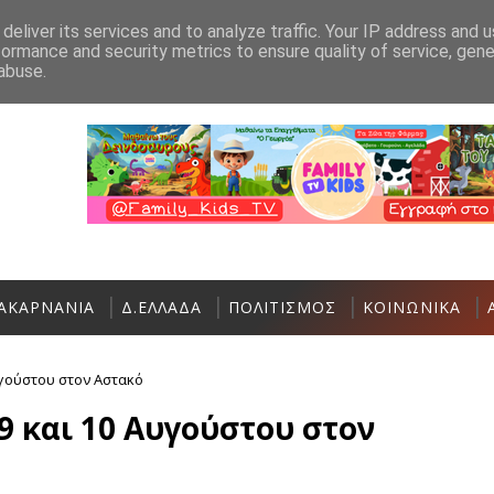
Ανακοίνωση
Επικοινωνία
deliver its services and to analyze traffic. Your IP address and 
formance and security metrics to ensure quality of service, gen
Σήμερα η Έκθεση Τοπικών Προϊόντων και 
ΠΟΛΙΤΙΣΜΌΣ
abuse.
ΑΚΑΡΝΑΝΙΑ
Δ.ΕΛΛΑΔΑ
ΠΟΛΙΤΙΣΜΟΣ
ΚΟΙΝΩΝΙΚΑ
υγούστου στον Αστακό
9 και 10 Αυγούστου στον