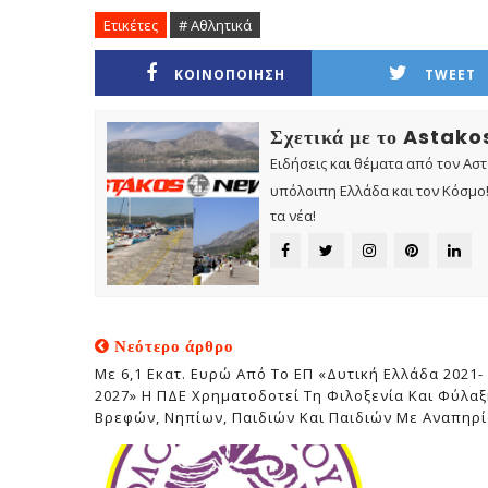
Ετικέτες
# Αθλητικά
ΚΟΙΝΟΠΟΙΗΣΗ
TWEET
Σχετικά με το Astak
Ειδήσεις και θέματα από τον Ασ
υπόλοιπη Ελλάδα και τον Κόσμο! 
τα νέα!
Νεότερο άρθρο
Με 6,1 Εκατ. Ευρώ Από Το ΕΠ «Δυτική Ελλάδα 2021-
2027» Η ΠΔΕ Χρηματοδοτεί Τη Φιλοξενία Και Φύλα
Βρεφών, Νηπίων, Παιδιών Και Παιδιών Με Αναπηρ