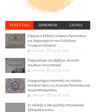
ΤΕΛΕΥΤΑΙΑ
ΔΗΜΟΦΙΛΗ
ΣΧΟΛΙΑ
Σήμερα η Έκθεση Τοπικών Προϊόντων
και Δημιουργιών του Συλλόγου
Γυναικών Αστακού
Unknown
Aug 08, 2026
Παρουσίαση του βιβλίου «Εντολή
Άνωθεν» στον Αστακό
Unknown
Aug 08, 2026
Ευχαριστήρια επιστολή του Αίολου
Αστακού προς την Ευγενία Πιτσούλια και
Θωμά Μπαρμπάνη
Unknown
Aug 08, 2026
Σε εξέλιξη η 36η Διεθνής Ιστιοπλοϊκή
Εβδομάδα Ιονίου