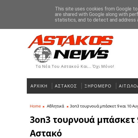
Αρχική
Ιστορία
Χρήσιμα Τηλέφωνα
Αγγελίες
This site uses cookies from Google to 
are shared with Google along with per
ΡΟΗ ΕΙΔΗΣΕΩΝ
statistics, and to detect and address 
η Οργανωτική Επιτροπή Βαρκαρόλας Μύτικα
Τα Νέα Του Αστακού Και... Όχι Μόνο!
ΑΡΧΙΚΗ
ΑΣΤΑΚΟΣ
ΞΗΡΟΜΕΡΟ
ΑΙΤΩΛΟ
Home
Αθλητικά
3on3 τουρνουά μπάσκετ 9 και 10 Α
3on3 τουρνουά μπάσκετ 
Αστακό