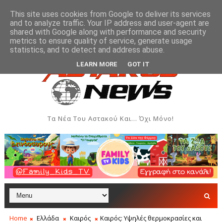
This site uses cookies from Google to deliver its services
and to analyze traffic. Your IP address and user-agent are
shared with Google along with performance and security
metrics to ensure quality of service, generate usage
δηλώσεις - Αύγουστος 2026
Όρθρος και Θεία Λειτουργί
ΑΣΤΑΚΌΣ
statistics, and to detect and address abuse.
LEARN MORE
GOT IT
Τα Νέα Του Αστακού Και... Όχι Μόνο!
Home
Ελλάδα
Καιρός
Καιρός: Υψηλές θερμοκρασίες και