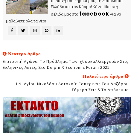
περιοχή του Ξηρομέρου, την υπόλοιπη
Ελλάδα και τον Κόσμο! Κάντε like στη
facebook
σελίδα μας στο
για να
μαθαίνετε όλα τα νέα!
Νεότερο άρθρο
Επιτροπή Αγώνα: Το Πρόβλημα Των Ιχθυοκαλλιεργειών Στις
Ελληνικές Ακτές, Στο Delphi X Economic Forum 2025
Παλαιότερο άρθρο
Ι.Ν. Αγίου Νικολάου Αστακού: Εσπερινός Του Λαζάρου
Σήμερα Στις 5 Το Απόγευμα