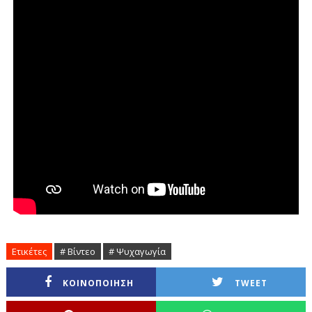
Ετικέτες
# Βίντεο
# Ψυχαγωγία
ΚΟΙΝΟΠΟΙΗΣΗ
TWEET