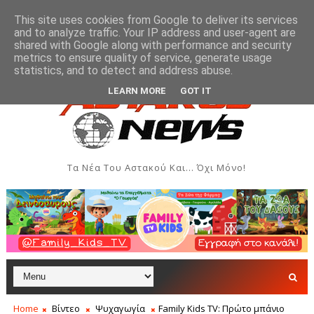
This site uses cookies from Google to deliver its services
and to analyze traffic. Your IP address and user-agent are
shared with Google along with performance and security
metrics to ensure quality of service, generate usage
ι Δημιουργιών του Συλλόγου Γυναικών Αστακού
Π
ΠΟΛΙΤΙΣΜΌΣ
statistics, and to detect and address abuse.
LEARN MORE
GOT IT
Τα Νέα Του Αστακού Και... Όχι Μόνο!
Home
Βίντεο
Ψυχαγωγία
Family Kids TV: Πρώτο μπάνιο