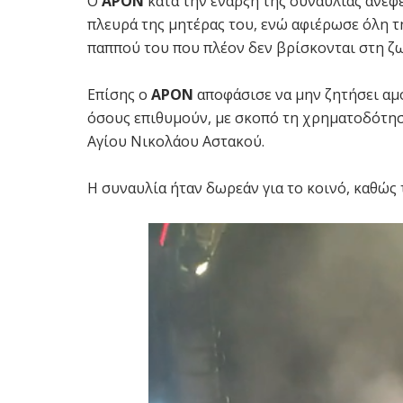
Ο
APON
κατά την έναρξη της συναυλίας ανέφε
πλευρά της μητέρας του, ενώ αφιέρωσε όλη τη
παππού του που πλέον δεν βρίσκονται στη ζ
Επίσης ο
APON
αποφάσισε να μην ζητήσει αμο
όσους επιθυμούν, με σκοπό τη χρηματοδότη
Αγίου Νικολάου Αστακού.
Η συναυλία ήταν δωρεάν για το κοινό, καθώς