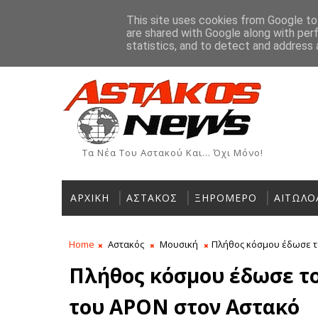
Αρχική
Ιστορία
Χρήσιμα Τηλέφωνα
Αγγελίες
This site uses cookies from Google to 
are shared with Google along with per
ΡΟΗ ΕΙΔΗΣΕΩΝ
Βλάβη στην ύδρευση της Παλιόβαρ
ΞΗΡΌΜΕΡΟ
statistics, and to detect and address 
Τα Νέα Του Αστακού Και... Όχι Μόνο!
ΑΡΧΙΚΗ
ΑΣΤΑΚΟΣ
ΞΗΡΟΜΕΡΟ
ΑΙΤΩΛΟ
Home
Αστακός
Μουσική
Πλήθος κόσμου έδωσε τ
Πλήθος κόσμου έδωσε τ
του APON στον Αστακό