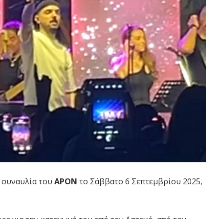
 συναυλία του
APON
το Σάββατο 6 Σεπτεμβρίου 2025,