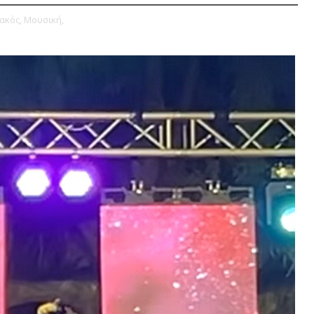
ακός,
Μουσική,