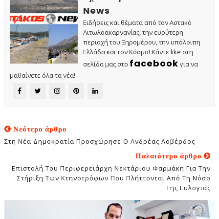
News
Ειδήσεις και θέματα από τον Αστακό
Αιτωλοακαρνανίας, την ευρύτερη
περιοχή του Ξηρομέρου, την υπόλοιπη
Ελλάδα και τον Κόσμο! Κάντε like στη
facebook
σελίδα μας στο
για να
μαθαίνετε όλα τα νέα!
Νεότερο άρθρο
Στη Νέα Δημοκρατία Προσχώρησε Ο Ανδρέας Λοβέρδος
Παλαιότερο άρθρο
Επιστολή Του Περιφερειάρχη Νεκτάριου Φαρμάκη Για Την
Στήριξη Των Κτηνοτρόφων Που Πλήττονται Από Τη Νόσο
Της Ευλογιάς