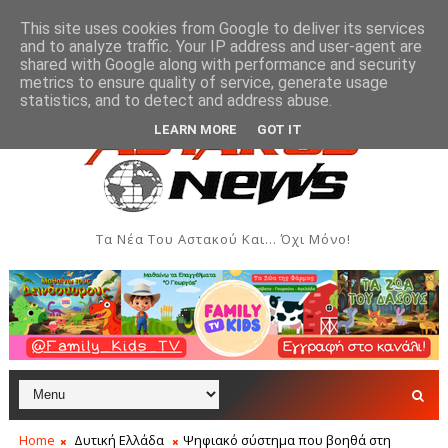
This site uses cookies from Google to deliver its services
and to analyze traffic. Your IP address and user-agent are
shared with Google along with performance and security
metrics to ensure quality of service, generate usage
λώσεις - Αύγουστος 2026
Όρθρος και Θεία Λειτουργία
ΑΣΤΑΚΌΣ
statistics, and to detect and address abuse.
LEARN MORE
GOT IT
Τα Νέα Του Αστακού Και... Όχι Μόνο!
Home
Δυτική Ελλάδα
Ψηφιακό σύστημα που βοηθά στη