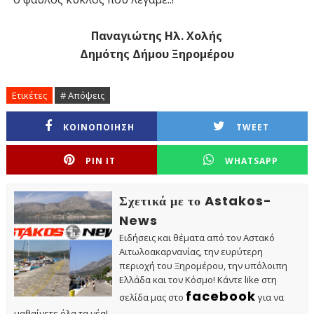
Παναγιώτης Ηλ. Χολής
Δημότης Δήμου Ξηρομέρου
Ετικέτες
# Απόψεις
ΚΟΙΝΟΠΟΙΗΣΗ
TWEET
PIN IT
WHATSAPP
Σχετικά με το Astakos-
News
Ειδήσεις και θέματα από τον Αστακό
Αιτωλοακαρνανίας, την ευρύτερη
περιοχή του Ξηρομέρου, την υπόλοιπη
Ελλάδα και τον Κόσμο! Κάντε like στη
facebook
σελίδα μας στο
για να
μαθαίνετε όλα τα νέα!