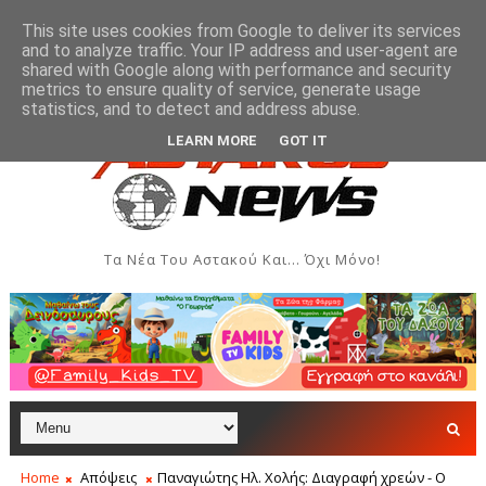
This site uses cookies from Google to deliver its services
and to analyze traffic. Your IP address and user-agent are
shared with Google along with performance and security
metrics to ensure quality of service, generate usage
γουστος 2026
Όρθρος και Θεία Λειτουργία στην Ιερά 
ΑΣΤΑΚΌΣ
statistics, and to detect and address abuse.
LEARN MORE
GOT IT
Τα Νέα Του Αστακού Και... Όχι Μόνο!
Home
Απόψεις
Παναγιώτης Ηλ. Χολής: Διαγραφή χρεών - Ο