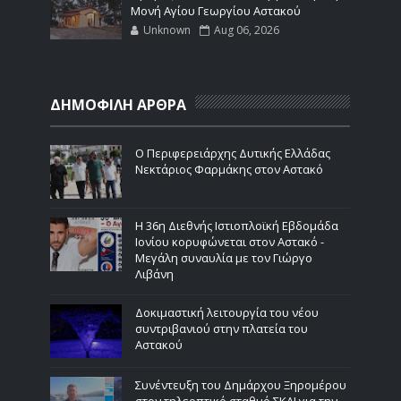
Μονή Αγίου Γεωργίου Αστακού
Unknown
Aug 06, 2026
ΔΗΜΟΦΙΛΗ ΑΡΘΡΑ
Ο Περιφερειάρχης Δυτικής Ελλάδας
Νεκτάριος Φαρμάκης στον Αστακό
Η 36η Διεθνής Ιστιοπλοϊκή Εβδομάδα
Ιονίου κορυφώνεται στον Αστακό -
Μεγάλη συναυλία με τον Γιώργο
Λιβάνη
Δοκιμαστική λειτουργία του νέου
συντριβανιού στην πλατεία του
Αστακού
Συνέντευξη του Δημάρχου Ξηρομέρου
στον τηλεοπτικό σταθμό ΣΚΑΙ για την