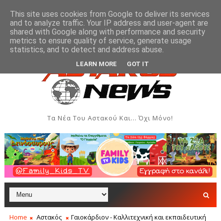
This site uses cookies from Google to deliver its services
and to analyze traffic. Your IP address and user-agent are
shared with Google along with performance and security
metrics to ensure quality of service, generate usage
ών του Αστακού
Βλάβη στην ύδρευση της Παλιόβαρ
ΞΗΡΌΜΕΡΟ
statistics, and to detect and address abuse.
LEARN MORE
GOT IT
Τα Νέα Του Αστακού Και... Όχι Μόνο!
Home
Αστακός
Γαιοκάρδιον - Καλλιτεχνική και εκπαιδευτική