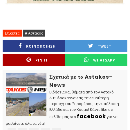
Ετικέτες
# Αστακός
ΚΟΙΝΟΠΟΙΗΣΗ
TWEET
PIN IT
WHATSAPP
Σχετικά με το Astakos-
News
Ειδήσεις και θέματα από τον Αστακό
Αιτωλοακαρνανίας, την ευρύτερη
περιοχή του Ξηρομέρου, την υπόλοιπη
Ελλάδα και τον Κόσμο! Κάντε like στη
facebook
σελίδα μας στο
για να
μαθαίνετε όλα τα νέα!