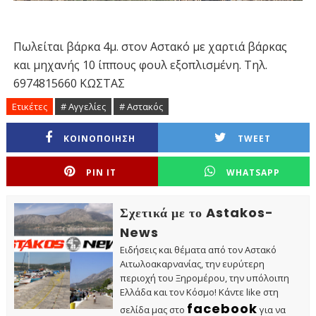
Πωλείται βάρκα 4μ. στον Αστακό με χαρτιά βάρκας
και μηχανής 10 ίππους φουλ εξοπλισμένη. Τηλ.
6974815660 ΚΩΣΤΑΣ
Ετικέτες
# Αγγελίες
# Αστακός
ΚΟΙΝΟΠΟΙΗΣΗ
TWEET
PIN IT
WHATSAPP
Σχετικά με το Astakos-
News
Ειδήσεις και θέματα από τον Αστακό
Αιτωλοακαρνανίας, την ευρύτερη
περιοχή του Ξηρομέρου, την υπόλοιπη
Ελλάδα και τον Κόσμο! Κάντε like στη
facebook
σελίδα μας στο
για να