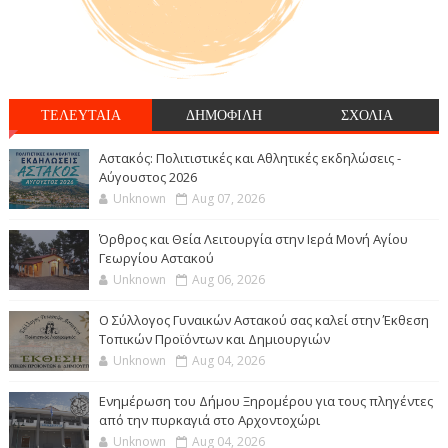
ΤΕΛΕΥΤΑΙΑ
ΔΗΜΟΦΙΛΗ
ΣΧΟΛΙΑ
Αστακός: Πολιτιστικές και Αθλητικές εκδηλώσεις -
Αύγουστος 2026
Unknown
Aug 07, 2026
Όρθρος και Θεία Λειτουργία στην Ιερά Μονή Αγίου
Γεωργίου Αστακού
Unknown
Aug 06, 2026
Ο Σύλλογος Γυναικών Αστακού σας καλεί στην Έκθεση
Τοπικών Προϊόντων και Δημιουργιών
Unknown
Aug 04, 2026
Ενημέρωση του Δήμου Ξηρομέρου για τους πληγέντες
από την πυρκαγιά στο Αρχοντοχώρι
Unknown
Aug 04, 2026