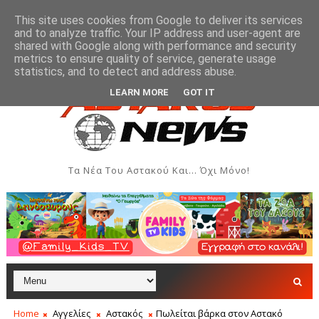
This site uses cookies from Google to deliver its services
and to analyze traffic. Your IP address and user-agent are
shared with Google along with performance and security
metrics to ensure quality of service, generate usage
εκδηλώσεις - Αύγουστος 2026
Όρθρος και Θεία Λειτουρ
ΑΣΤΑΚΌΣ
statistics, and to detect and address abuse.
LEARN MORE
GOT IT
Τα Νέα Του Αστακού Και... Όχι Μόνο!
Home
Αγγελίες
Αστακός
Πωλείται βάρκα στον Αστακό