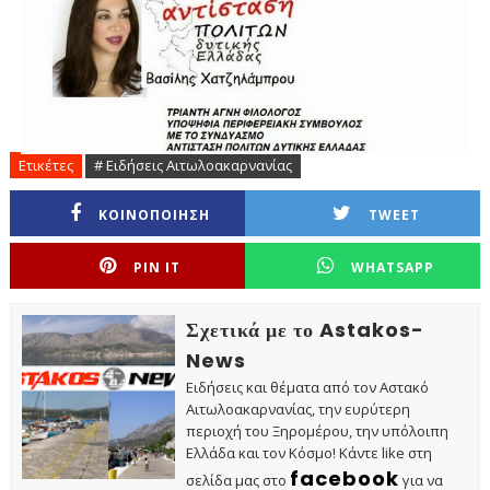
Ετικέτες
# Ειδήσεις Αιτωλοακαρνανίας
ΚΟΙΝΟΠΟΙΗΣΗ
TWEET
PIN IT
WHATSAPP
Σχετικά με το Astakos-
News
Ειδήσεις και θέματα από τον Αστακό
Αιτωλοακαρνανίας, την ευρύτερη
περιοχή του Ξηρομέρου, την υπόλοιπη
Ελλάδα και τον Κόσμο! Κάντε like στη
facebook
σελίδα μας στο
για να