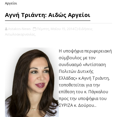
Αργείοι
Αγνή Τριάντη: Αιδώς Αργείοι
Astakos-News
Πέμπτη, Μαΐου 15, 2014
Ειδήσεις
Αιτωλοακαρνανίας,
Η υποψήφια περιφερειακή
σύμβουλος με τον
συνδυασμό «Αντίσταση
Πολιτών Δυτικής
Ελλάδας» κ.Αγνή Τριάντη,
τοποθετείται για την
επίθεση του κ. Πάγκαλου
προς την υποψήφια του
ΣΥΡΙΖΑ κ. Δούρου...