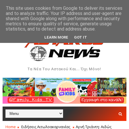
This site uses cookies from Google to deliver its services
and to analyze traffic. Your IP address and user-agent are
shared with Google along with performance and security
metrics to ensure quality of service, generate usage
ι Δημιουργιών του Συλλόγου Γυναικών Αστακού
Π
ΠΟΛΙΤΙΣΜΌΣ
statistics, and to detect and address abuse.
LEARN MORE
GOT IT
Τα Νέα Του Αστακού Και... Όχι Μόνο!
Home
Ειδήσεις Αιτωλοακαρνανίας
Αγνή Τριάντη: Αιδώς