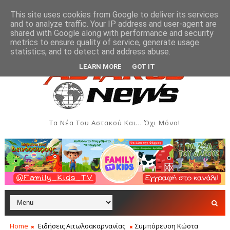
This site uses cookies from Google to deliver its services
and to analyze traffic. Your IP address and user-agent are
shared with Google along with performance and security
metrics to ensure quality of service, generate usage
αι Δημιουργιών του Συλλόγου Γυναικών Αστακού
ΠΟΛΙΤΙΣΜΌΣ
statistics, and to detect and address abuse.
LEARN MORE
GOT IT
Τα Νέα Του Αστακού Και... Όχι Μόνο!
Home
Ειδήσεις Αιτωλοακαρνανίας
Συμπόρευση Κώστα