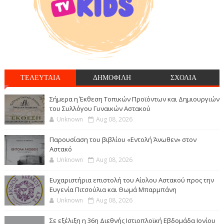
ΤΕΛΕΥΤΑΙΑ
ΔΗΜΟΦΙΛΗ
ΣΧΟΛΙΑ
Σήμερα η Έκθεση Τοπικών Προϊόντων και Δημιουργιών
του Συλλόγου Γυναικών Αστακού
Unknown
Aug 08, 2026
Παρουσίαση του βιβλίου «Εντολή Άνωθεν» στον
Αστακό
Unknown
Aug 08, 2026
Ευχαριστήρια επιστολή του Αίολου Αστακού προς την
Ευγενία Πιτσούλια και Θωμά Μπαρμπάνη
Unknown
Aug 08, 2026
Σε εξέλιξη η 36η Διεθνής Ιστιοπλοϊκή Εβδομάδα Ιονίου