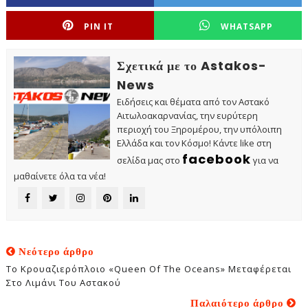
PIN IT
WHATSAPP
Σχετικά με το Astakos-
News
Ειδήσεις και θέματα από τον Αστακό
Αιτωλοακαρνανίας, την ευρύτερη
περιοχή του Ξηρομέρου, την υπόλοιπη
Ελλάδα και τον Κόσμο! Κάντε like στη
facebook
σελίδα μας στο
για να
μαθαίνετε όλα τα νέα!
Νεότερο άρθρο
Το Κρουαζιερόπλοιο «Queen Of The Οceans» Μεταφέρεται
Στο Λιμάνι Του Αστακού
Παλαιότερο άρθρο