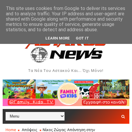
This site uses cookies from Google to deliver its services
and to analyze traffic. Your IP address and user-agent are
shared with Google along with performance and security
metrics to ensure quality of service, generate usage
στακό
Σε εξέλιξη η 36η Διεθνής Ιστιοπλοϊκή Εβδομάδ
ΑΘΛΗΤΙΚΆ
statistics, and to detect and address abuse.
LEARN MORE
GOT IT
Τα Νέα Του Αστακού Και... Όχι Μόνο!
Home
Απόψεις
Νίκος Ζώγας: Απάντηση στην