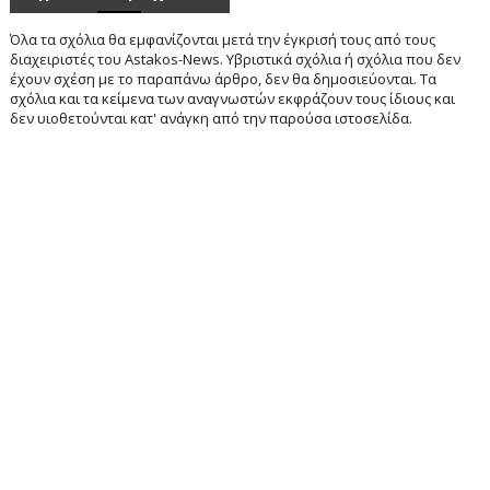
Όλα τα σχόλια θα εμφανίζονται μετά την έγκρισή τους από τους
διαχειριστές του Astakos-News. Υβριστικά σχόλια ή σχόλια που δεν
έχουν σχέση με το παραπάνω άρθρο, δεν θα δημοσιεύονται. Τα
σχόλια και τα κείμενα των αναγνωστών εκφράζουν τους ίδιους και
δεν υιοθετούνται κατ' ανάγκη από την παρούσα ιστοσελίδα.