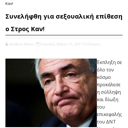
Καν!
Συνελήφθη για σεξουαλική επίθεση
ο Στρος Καν!
Astakos-News
Κυριακή, Μαΐου 15, 2011
Κόσμος,
Έκπληξη σε
όλο τον
κόσμο
προκάλεσε
η σύλληψη
και δίωξη
του
επικεφαλής
του ΔΝΤ