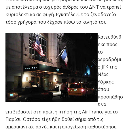
με αποτέλεσμα ο ισχυρός άνδρας του ΔΝΤ να τραπεί
κυριολεκτικά σε φυγή. Εγκατέλειψε το ξενοδοχείο
τόσο γρήγορα που ξέχασε πίσω το κινητό του.
Κατευθύνθ
ηκε προς
το
αεροδρόμι
ο JFK της
Νέας
Υόρκης
όπου
προσπάθησ
ε να
επιβιβαστεί στη πρώτη πτήση της Air France για το
Παρίσι. Ωστόσο είχε ήδη δοθεί σήμα από τις
αμερικανικές αρχές και η απογείωση καθυστέρησε.