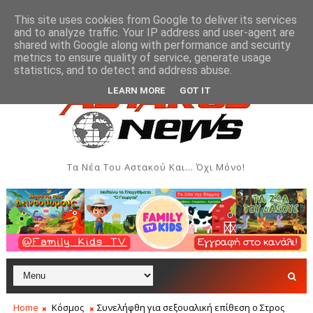
This site uses cookies from Google to deliver its services
and to analyze traffic. Your IP address and user-agent are
shared with Google along with performance and security
metrics to ensure quality of service, generate usage
άδας Ιονίου στον Αστακό
Σήμερα η Έκθεση Τοπικών
ΠΟΛΙΤΙΣΜΌΣ
statistics, and to detect and address abuse.
LEARN MORE
GOT IT
Τα Νέα Του Αστακού Και... Όχι Μόνο!
Home
Κόσμος
Συνελήφθη για σεξουαλική επίθεση ο Στρος