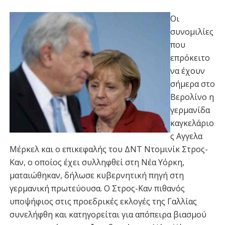
Οι
συνομιλίες
που
επρόκειτο
να έχουν
σήμερα στο
Βερολίνο η
γερμανίδα
καγκελάριο
ς Αγγελα
Μέρκελ και ο επικεφαλής του ΔΝΤ Ντομινίκ Στρος-
Καν, ο οποίος έχει συλληφθεί στη Νέα Υόρκη,
ματαιώθηκαν, δήλωσε κυβερνητική πηγή στη
γερμανική πρωτεύουσα. Ο Στρος-Καν πιθανός
υποψήφιος στις προεδρικές εκλογές της Γαλλίας
συνελήφθη και κατηγορείται για απόπειρα βιασμού